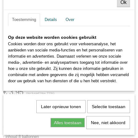
Ok
Toestemming
Details
Over
Op deze website worden cookies gebruikt
Cookies worden door ons gebruikt voor verkeersanalyse, het
aanbieden van sociale media-functies en het personaliseren van
informatie en advertenties. Daarnaast verlenen we onze sociale
media-, advertentie- en analysepartners toegang tot informatie over
hoe u onze site gebruikt. Zij kunnen deze informatie gebruiken in
ballonnen 25 jaar
combinatie met andere gegevens die zij mogelijk hebben verzameld
door uw gebruik van hun diensten of die u hen hebt verstrekt.
€ 3,95
(inclusief btw 21%)
Later opnieuw tonen
Selectie toestaan
Omschrijving
Alles toestaan
Nee, niet akkoord
- voorbedrukte ballonnen 25 jaar
- inhoud 8 ballonnen