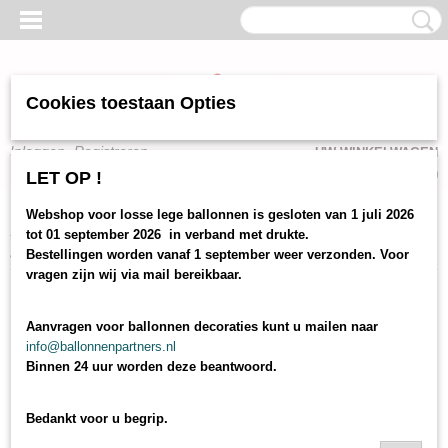
Cookies toestaan Opties
Inloggen
Registreren
UW WINKELWAGEN
Geen producten
(0)
LET OP !
Webshop voor losse lege ballonnen is gesloten van 1 juli 2026
Home
>
webshop
>
losse ballonnen
>
voorbedrukte ballonnen leeftijd
tot 01 september 2026 in verband met drukte.
geboorte en diverse
> ballonnen 25 jaar
Bestellingen worden vanaf 1 september weer verzonden. Voor
vragen zijn wij via mail bereikbaar.
Aanvragen voor ballonnen decoraties kunt u mailen naar
info@ballonnenpartners.nl
Binnen 24 uur worden deze beantwoord.
Bedankt voor u begrip.