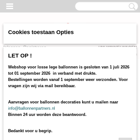
Cookies toestaan Opties
Inloggen
Registreren
UW WINKELWAGEN
Geen producten
(0)
LET OP !
Webshop voor losse lege ballonnen is gesloten van 1 juli 2026
Home
>
webshop
>
ballonnen decoraties
> ballonnen net
tot 01 september 2026 in verband met drukte.
Bestellingen worden vanaf 1 september weer verzonden. Voor
vragen zijn wij via mail bereikbaar.
Aanvragen voor ballonnen decoraties kunt u mailen naar
info@ballonnenpartners.nl
Binnen 24 uur worden deze beantwoord.
Bedankt voor u begrip.