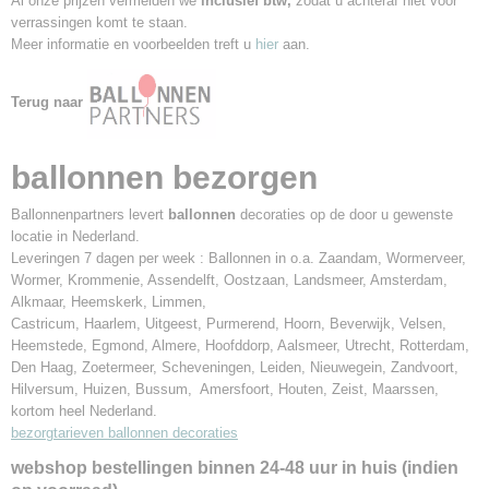
Al onze prijzen vermelden we
inclusief btw,
zodat u achteraf niet voor
verrassingen komt te staan.
Meer informatie en voorbeelden treft u
hier
aan.
Terug naar
ballonnen bezorgen
Ballonnenpartners levert
ballonnen
decoraties op de door u gewenste
locatie in Nederland.
Leveringen 7 dagen per week : Ballonnen in o.a. Zaandam, Wormerveer,
Wormer, Krommenie, Assendelft, Oostzaan, Landsmeer, Amsterdam,
Alkmaar, Heemskerk, Limmen,
Castricum, Haarlem, Uitgeest, Purmerend, Hoorn, Beverwijk, Velsen,
Heemstede, Egmond, Almere, Hoofddorp, Aalsmeer, Utrecht, Rotterdam,
Den Haag, Zoetermeer, Scheveningen, Leiden, Nieuwegein, Zandvoort,
Hilversum, Huizen, Bussum, Amersfoort, Houten, Zeist, Maarssen,
kortom heel Nederland.
bezorgtarieven ballonnen decoraties
webshop bestellingen binnen 24-48 uur in huis (indien