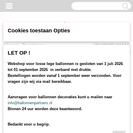
Cookies toestaan Opties
Inloggen
Registreren
UW WINKELWAGEN
Geen producten
(0)
LET OP !
Webshop voor losse lege ballonnen is gesloten van 1 juli 2026
Home
>
webshop
>
diverse feestartikelen
>
ballonnen toebehoren
> strik
tot 01 september 2026 in verband met drukte.
op rol goud
Bestellingen worden vanaf 1 september weer verzonden. Voor
vragen zijn wij via mail bereikbaar.
Aanvragen voor ballonnen decoraties kunt u mailen naar
info@ballonnenpartners.nl
Binnen 24 uur worden deze beantwoord.
Bedankt voor u begrip.