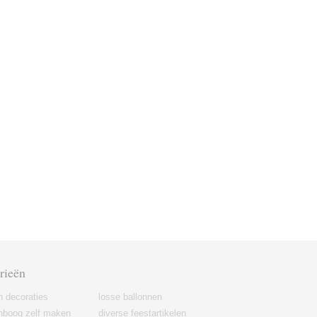
rieën
n decoraties
losse ballonnen
nboog zelf maken
diverse feestartikelen