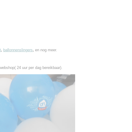
t
,
ballonnenslingers
,
en nog meer.
 webshop( 24 uur per dag bereikbaar).