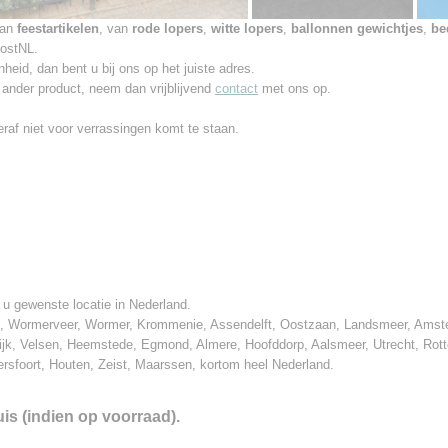
aan
feestartikelen
, van
rode lopers
,
witte lopers
,
ballonnen gewichtjes
,
bed
PostNL.
nheid,
dan bent u bij ons op het juiste adres.
ander product, neem dan vrijblijvend
contact
met ons op.
teraf niet voor verrassingen komt te staan.
 u gewenste locatie in Nederland.
am, Wormerveer, Wormer, Krommenie, Assendelft, Oostzaan, Landsmeer, Ams
ijk, Velsen, Heemstede, Egmond, Almere, Hoofddorp, Aalsmeer, Utrecht, Rot
sfoort, Houten, Zeist, Maarssen, kortom heel Nederland.
is (indien op voorraad).