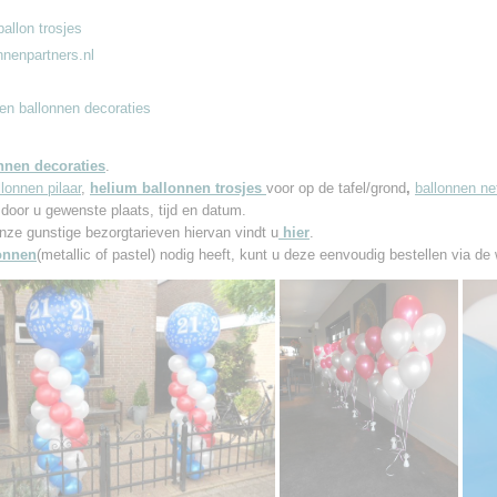
llon trosjes
nnenpartners.nl
en ballonnen decoraties
nnen decoraties
.
llonnen pilaar
,
helium ballonnen trosjes
voor op de tafel/grond
,
ballonnen ne
 door u gewenste plaats, tijd en datum.
nze gunstige bezorgtarieven hiervan vindt u
hier
.
onnen
(metallic of pastel) nodig heeft, kunt u deze eenvoudig bestellen via de