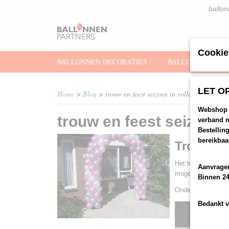
ballon
Cookie
BALLONNEN DECORATIES
BALLONNENBOOG
LET OP
Home
>
Blog
> trouw en feest seizoen in volle gang met ui
Webshop v
trouw en feest seizoen 
verband m
Bestellin
bereikbaa
Trouwen 
Het trouw en feest
Aanvragen
mogen aankleden.
Binnen 2
Onder andere Resto
Bedankt v