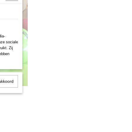
ia-
nze sociale
ikt. Zij
hebben
akkoord