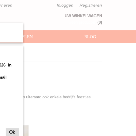
urneren
Inloggen
Registreren
UW WINKELWAGEN
Geen producten
(0)
EESTARTIKELEN
BLOG
026 in
lonnen
mail
decoraties en uiteraard ook enkele bedrijfs feestjes
g bestaan.
Ok