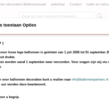
nen decoraties Ballonnenzaak
webshop
Contact
ruilen en reto
s toestaan Opties
 ZELF MAKEN PAKKET
LOSSE BALLONNEN
DIVERSE F
 !
teraard ballonnen
oor losse lege ballonnen is gesloten van 1 juli 2026 tot 01 september 2
in volle gang met uiteraard bal
et drukte.
gen worden vanaf 1 september weer verzonden. Voor vragen zijn wij via 
r.
en feesten met ballonnen
en seizoen is in volle gang, diverse huwelijken mogen voorzien van ballonnen 
 voor ballonnen decoraties kunt u mailen naar
info@ballonnenpartners.nl
4 uur worden deze beantwoord.
re met ballonnen bogen, ballon pilaren en bedrukte ballonnen voor het 5 jari
oor u begrip.