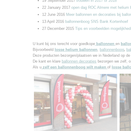
19 September 2017
trouwen in 2017 of 2018
22 January 2017
open dag ROC Almere met helium ba
12 June 2016
Meer ballonnen en decoraties bij ballo
13 April 2016
ballonnenboog SNS Bank Kortenhoef
27 December 2015
Tips en voorbeelden mogelijkhed
U kunt bij ons terecht voor goedkope
ballonnen
en
ballo
Bijvoorbeeld
losse helium ballonnen
,
ballonnenboog
,
ba
Deze producten bezorgen/plaatsen we in Nederland
op de
De kant en klare
ballonnen decoraties
bezorgen we zelf, o
Als u
zelf een ballonnenboog wilt maken
of
losse
ball