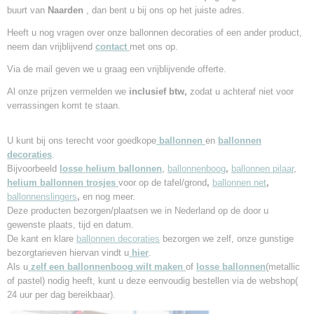
buurt van
Naarden
,
dan bent u bij ons op het juiste adres.
Heeft u nog vragen over onze ballonnen decoraties of een ander product,
neem dan vrijblijvend
contact
met ons op.
Via de mail geven we u graag een vrijblijvende offerte.
Al onze prijzen vermelden we
inclusief btw,
zodat u achteraf niet voor
verrassingen komt te staan.
U kunt bij ons terecht voor goedkope
ballonnen
en
ballonnen
decoraties
.
Bijvoorbeeld
losse helium ballonnen
,
ballonnenboog
,
ballonnen pilaar
,
helium ballonnen trosjes
voor op de tafel/grond
,
ballonnen net
,
ballonnenslingers
,
en nog meer.
Deze producten bezorgen/plaatsen we in Nederland
op de door u
gewenste plaats, tijd en datum.
De kant en klare
ballonnen decoraties
bezorgen we zelf, onze gunstige
bezorgtarieven hiervan vindt u
hier
.
Als u
zelf een ballonnenboog wilt maken
of
losse
ballonnen
(metallic
of pastel) nodig heeft, kunt u deze eenvoudig bestellen via de webshop(
24 uur per dag bereikbaar).