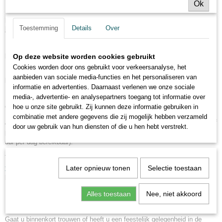
Ok
Bijvoorbeeld
losse helium ballonnen
,
ballonnenboog
,
ballonnen
pilaar
,
helium ballonnen trosjes
voor op de tafel/grond
, ballonnen net
,
Toestemming
Details
Over
ballonnenslingers
, en nog meer.
Deze producten bezorgen/plaatsen we in
Naarden
op de door u gewenste
plaats, tijd en datum.
Op deze website worden cookies gebruikt
Cookies worden door ons gebruikt voor verkeersanalyse, het
De kant en klare
ballonnen decoraties
bezorgen we zelf, onze gunstige
aanbieden van sociale media-functies en het personaliseren van
bezorgtarieven hiervan vindt u
hier
.
informatie en advertenties. Daarnaast verlenen we onze sociale
Losse helium ballonnen voor een ballonnen wedstrijd leveren wij
media-, advertentie- en analysepartners toegang tot informatie over
opgeblazen en voorzien van een lintje in
Naarden
.
hoe u onze site gebruikt. Zij kunnen deze informatie gebruiken in
combinatie met andere gegevens die zij mogelijk hebben verzameld
Als u
zelf een ballonnenboog wilt maken
of losse ballonnen (metallic of
door uw gebruik van hun diensten of die u hen hebt verstrekt.
pastel) nodig heeft, kunt u deze eenvoudig bestellen via de webshop( 24
uur per dag bereikbaar).
Tevens treft u in de webshop een uitgebreid assortiment aan
feestartikelen
, van
rode lopers
Later opnieuw tonen
, witte lopers, ballonnen gewichtjes,
Selectie toestaan
bedrukte ballonnen, feest slingers en meer.
Bestellingen uit de webshop worden bij u in
Alles toestaan
Naarden
Nee, niet akkoord
geleverd via
PostNL.
Gaat u binnenkort trouwen of heeft u een feestelijk gelegenheid in de