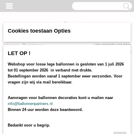
Cookies toestaan Opties
Inloggen
Registreren
UW WINKELWAGEN
Geen producten
(0)
LET OP !
Webshop voor losse lege ballonnen is gesloten van 1 juli 2026
Home
> ballonnen naarden
tot 01 september 2026 in verband met drukte.
Bestellingen worden vanaf 1 september weer verzonden. Voor
vragen zijn wij via mail bereikbaar.
Ballonnen, ballonnen
decoraties,
Aanvragen voor ballonnen decoraties kunt u mailen naar
info@ballonnenpartners.nl
Binnen 24 uur worden deze beantwoord.
ballonnenboog Naarden
U kunt bij ons terecht voor goedkope
ballonnen
en
ballonnen
Bedankt voor u begrip.
decoraties
.